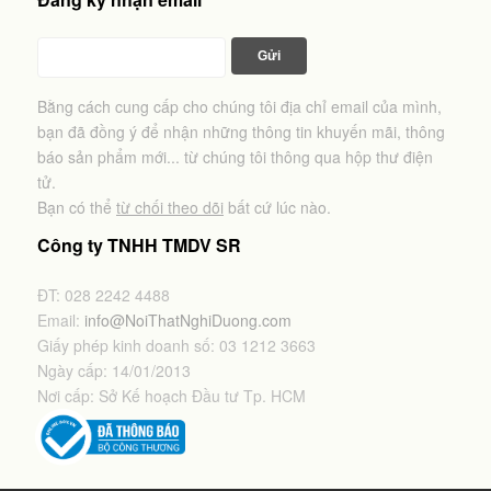
Bằng cách cung cấp cho chúng tôi địa chỉ email của mình,
bạn đã đồng ý để nhận những thông tin khuyến mãi, thông
báo sản phẩm mới... từ chúng tôi thông qua hộp thư điện
tử.
Bạn có thể
từ chối theo dõi
bất cứ lúc nào.
Công ty TNHH TMDV SR
ĐT: 028 2242 4488
Email:
info@NoiThatNghiDuong.com
Giấy phép kinh doanh số: 03 1212 3663
Ngày cấp: 14/01/2013
Nơi cấp: Sở Kế hoạch Đầu tư Tp. HCM