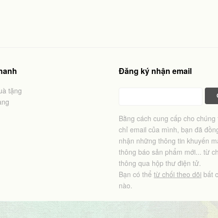
nhanh
Đăng ký nhận email
uà tặng
àng
Bằng cách cung cấp cho chúng t
chỉ email của mình, bạn đã đồn
nhận những thông tin khuyến mã
thông báo sản phẩm mới... từ ch
thông qua hộp thư điện tử.
Bạn có thể
từ chối theo dõi
bất c
nào.