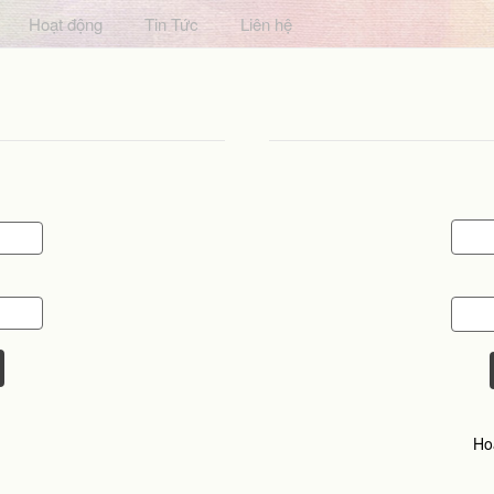
Hoạt động
Tin Tức
Liên hệ
Ho