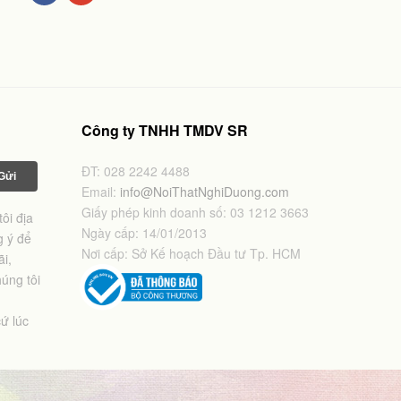
Công ty TNHH TMDV SR
ĐT: 028 2242 4488
Email:
info@NoiThatNghiDuong.com
Giấy phép kinh doanh số: 03 1212 3663
ôi địa
Ngày cấp: 14/01/2013
g ý để
Nơi cấp: Sở Kế hoạch Đầu tư Tp. HCM
i,
úng tôi
ứ lúc