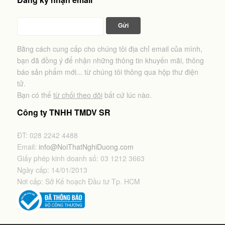
Bằng cách cung cấp cho chúng tôi địa chỉ email của mình,
bạn đã đồng ý để nhận những thông tin khuyến mãi, thông
báo sản phẩm mới... từ chúng tôi thông qua hộp thư điện
tử.
Bạn có thể
từ chối theo dõi
bất cứ lúc nào.
Công ty TNHH TMDV SR
ĐT: 028 2242 4488
Email:
info@NoiThatNghiDuong.com
Giấy phép kinh doanh số: 03 1212 3663
Ngày cấp: 14/01/2013
Nơi cấp: Sở Kế hoạch Đầu tư Tp. HCM