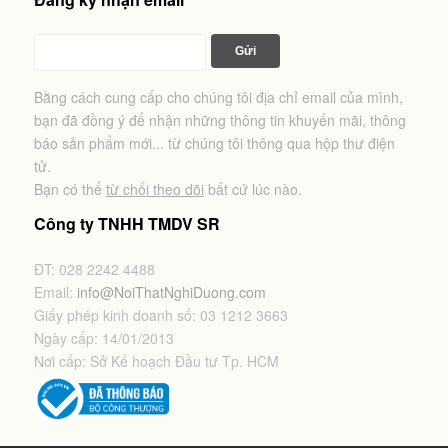
Bằng cách cung cấp cho chúng tôi địa chỉ email của mình,
bạn đã đồng ý để nhận những thông tin khuyến mãi, thông
báo sản phẩm mới... từ chúng tôi thông qua hộp thư điện
tử.
Bạn có thể
từ chối theo dõi
bất cứ lúc nào.
Công ty TNHH TMDV SR
ĐT: 028 2242 4488
Email:
info@NoiThatNghiDuong.com
Giấy phép kinh doanh số: 03 1212 3663
Ngày cấp: 14/01/2013
Nơi cấp: Sở Kế hoạch Đầu tư Tp. HCM